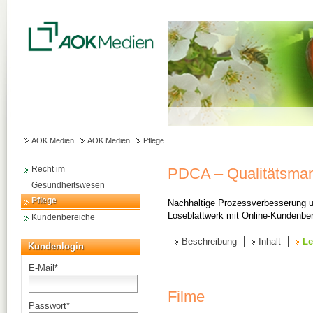
AOK Medien
AOK Medien
Pflege
Recht im
PDCA – Qualitätsman
Gesundheitswesen
Pflege
Nachhaltige Prozessverbesserung u
Loseblattwerk mit Online-Kundenbe
Kundenbereiche
Beschreibung
Inhalt
Le
Kundenlogin
E-Mail
*
Filme
Passwort
*